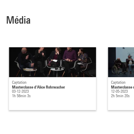
Média
Captation
Captation
Masterclasse d'Alice Rohrwacher
Masterclasse 
03-12-2023
12-05-2023
1h 58min 3s
2h 5min 20s