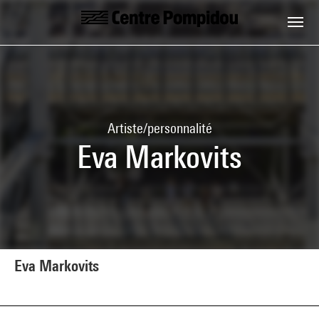
Aller au contenu principal
Centre Pompidou
Artiste/personnalité
Eva Markovits
Eva Markovits