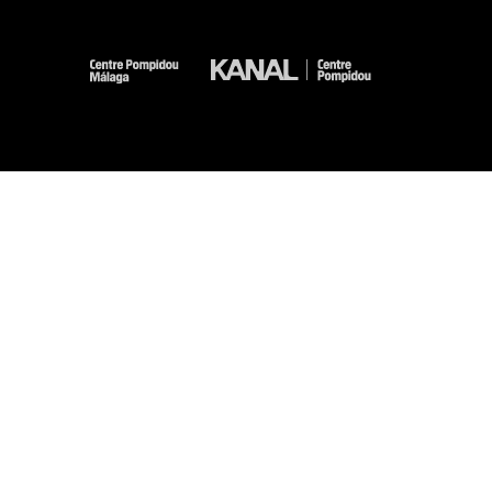
-
-
-
-
Mentions légales
Plan du site
CGU
Données personnelles
Gestion des