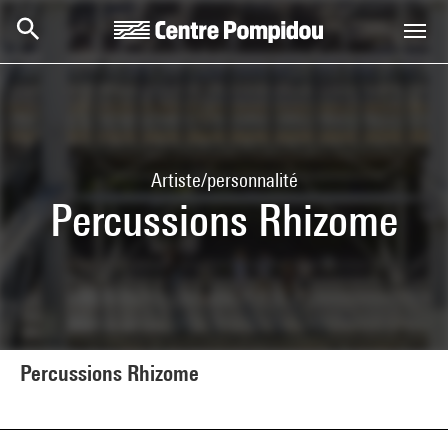
Aller au contenu principal
Centre Pompidou
Artiste/personnalité
Percussions Rhizome
Percussions Rhizome