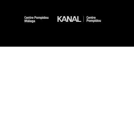
-
-
-
-
Mentions légales
Plan du site
CGU
Données personnelles
Gestion des