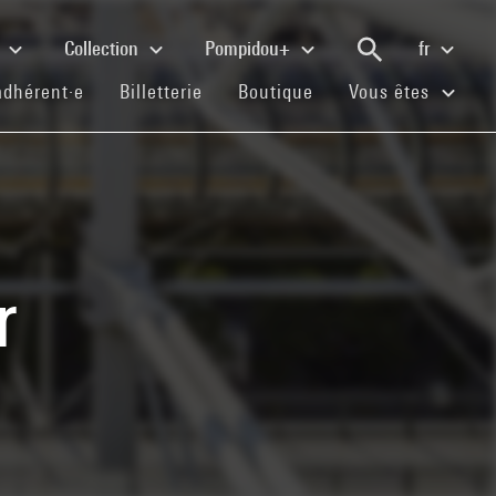
e
Collection
Pompidou+
fr
(current)
(current)
(current)
adhérent·e
Billetterie
Boutique
Vous êtes
r