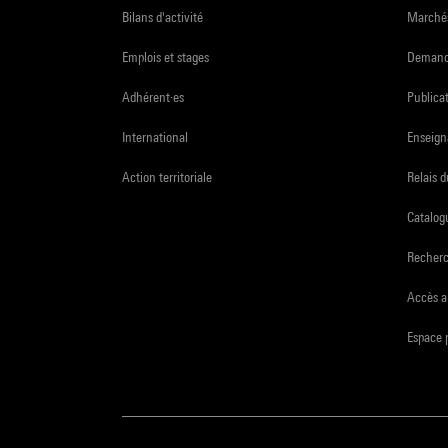
Bilans d'activité
Marchés
Emplois et stages
Demande
Adhérent·es
Publicat
International
Enseign
Action territoriale
Relais 
Catalogu
Recher
Accès a
Espace 