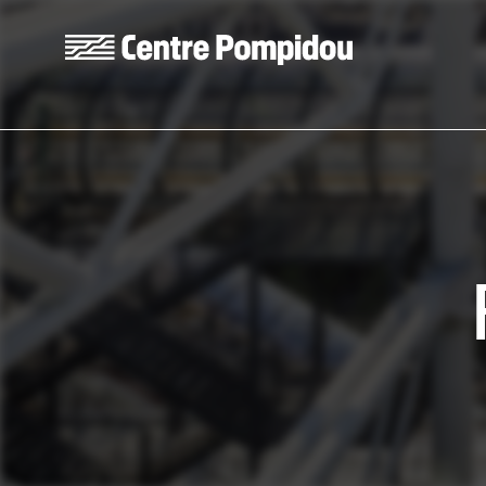
Aller au contenu principal
Centre Pompidou