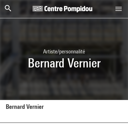
Aller au contenu principal
Centre Pompidou
Artiste/personnalité
Bernard Vernier
Bernard Vernier