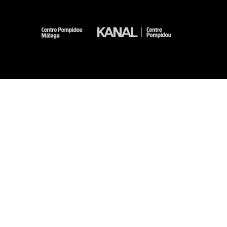
-
-
-
-
Mentions légales
Plan du site
CGU
Données personnelles
Gestion des