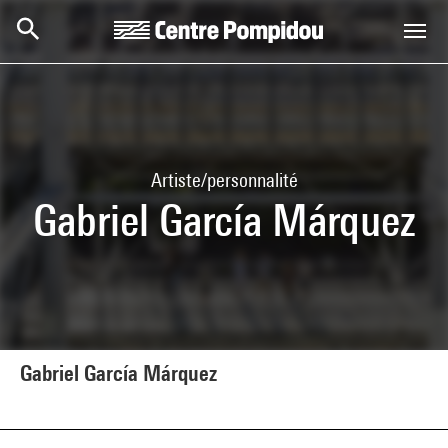
Aller au contenu principal
Centre Pompidou
Artiste/personnalité
Gabriel García Márquez
Gabriel García Márquez