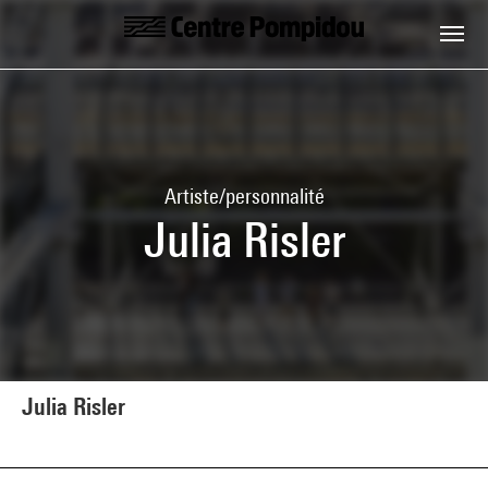
Aller au contenu principal
Centre Pompidou
Artiste/personnalité
Julia Risler
Julia Risler