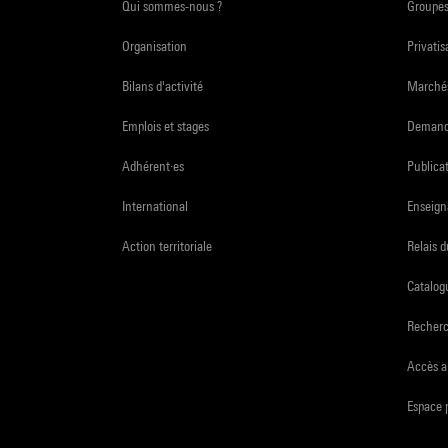
Qui sommes-nous ?
Groupe
Organisation
Privatis
Bilans d'activité
Marchés
Emplois et stages
Demande
Adhérent·es
Publicat
International
Enseign
Action territoriale
Relais 
Catalogu
Recher
Accès a
Espace 