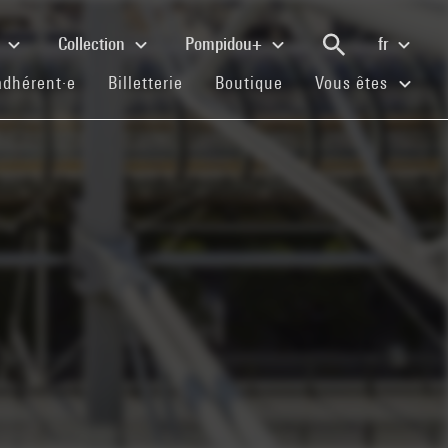
e
Collection
Pompidou+
fr
(current)
(current)
(current)
adhérent·e
Billetterie
Boutique
Vous êtes