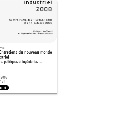
ntre
Entretiens du nouveau monde
striel
re, politiques et ingénieries …
. 2008
 18h
miné