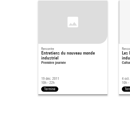
Rencontre
Renco
Entretiens du nouveau monde
Les 
industriel
indu
Première journée
Cultu
19 déc. 2011
4 oct
10h - 22h
10h -
Terminé
Ter