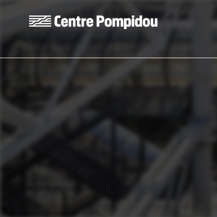
Aller au contenu principal
Centre Pompidou