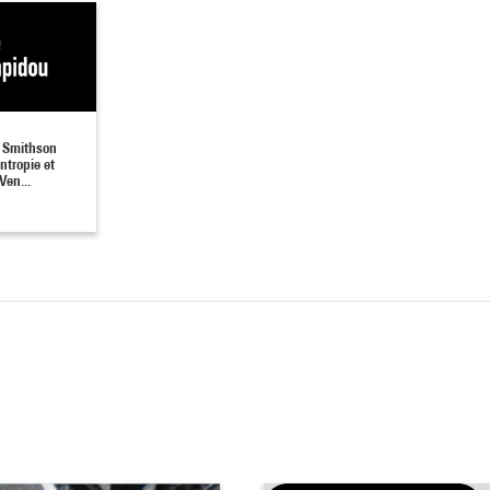
t Smithson
ntropie et
Ven...