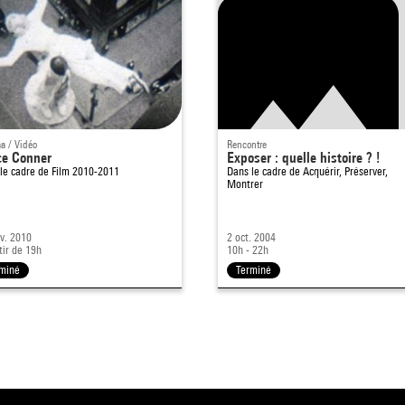
a / Vidéo
Rencontre
ce Conner
Exposer : quelle histoire ? !
le cadre de
Film 2010-2011
Dans le cadre de
Acquérir, Préserver,
Montrer
v. 2010
2 oct. 2004
tir de 19h
10h - 22h
miné
Terminé