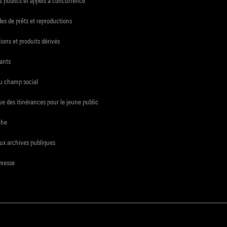
 publics et appels à concurrence
s de prêts et reproductions
ions et produits dérivés
ants
du champ social
e des itinérances pour le jeune public
che
ux archives publiques
presse