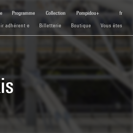
(current)
se
Programme
Collection
Pompidou+
fr
(current)
(current)
(current)
ir adhérent·e
Billetterie
Boutique
Vous êtes
is