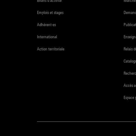
Bilans d'activité
Marchés
Emplois et stages
Demande
Adhérent·es
Publicat
International
Enseign
Action territoriale
Relais 
Catalogu
Recher
Accès a
Espace 