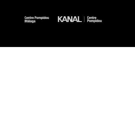
-
-
-
-
Mentions légales
Plan du site
CGU
Données personnelles
Gestion des