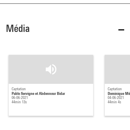
Média
Captation
Captation
Pablo Servigne et Abdennour Bidar
Dominique Mé
06-06-2021
04-06-2021
44min 13s
44min 4s