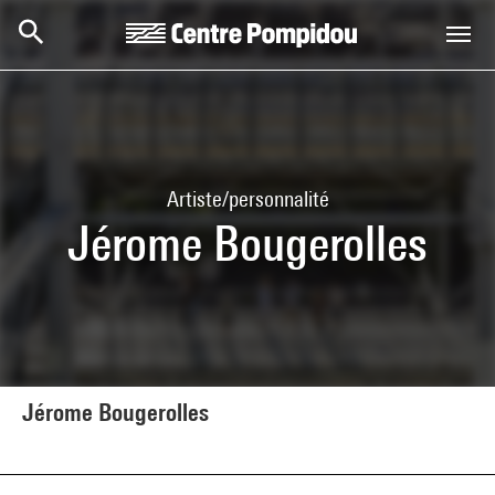
Aller au contenu principal
Centre Pompidou
Artiste/personnalité
Jérome Bougerolles
Jérome Bougerolles