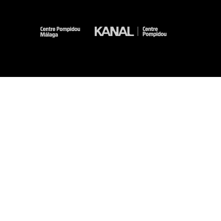
-
-
-
-
Mentions légales
Plan du site
CGU
Données personnelles
Gestion des