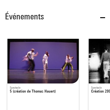
Événements
Spectacle
Spectacle
5 (création de Thomas Hauert)
Création 20