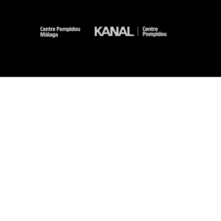
-
-
-
-
Mentions légales
Plan du site
CGU
Données personnelles
Gestion des