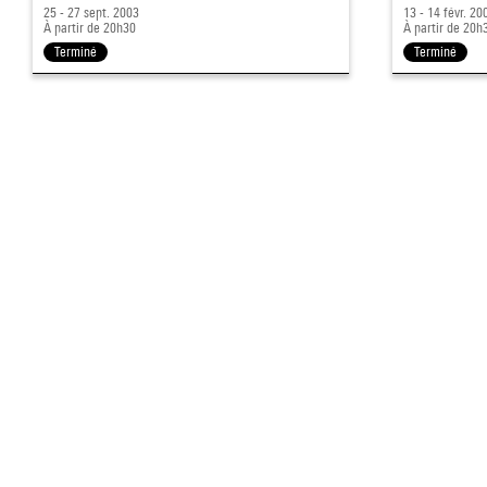
25 - 27 sept. 2003
13 - 14 févr. 20
À partir de 20h30
À partir de 20h
Terminé
Terminé