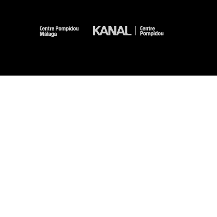
-
-
-
-
Mentions légales
Plan du site
CGU
Données personnelles
Gestion des