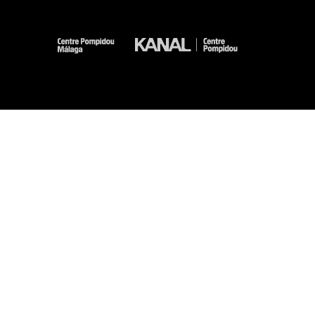
-
-
-
-
Mentions légales
Plan du site
CGU
Données personnelles
Gestion des