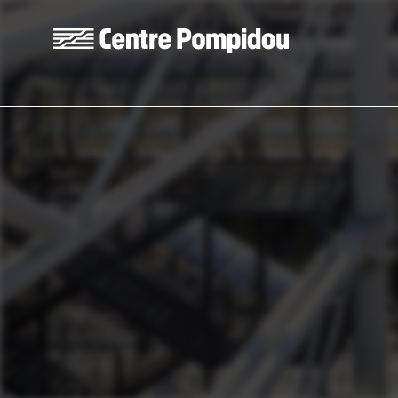
Aller au contenu principal
Centre Pompidou