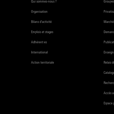
Qui sommes-nous ?
Groupe
Organisation
Privatis
Bilans d'activité
Marchés
Emplois et stages
Demande
Adhérent·es
Publicat
International
Enseign
Action territoriale
Relais 
Catalogu
Recher
Accès a
Espace 