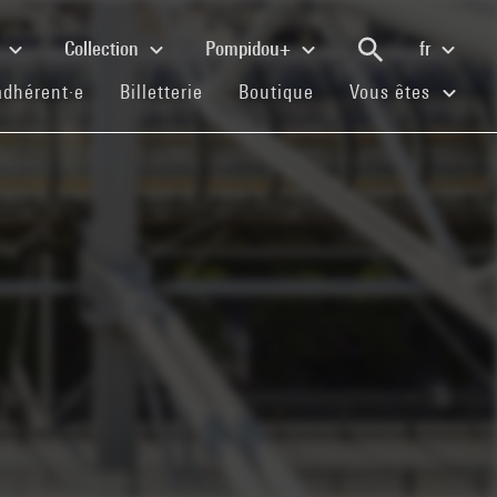
e
Collection
Pompidou+
fr
(current)
(current)
(current)
adhérent·e
Billetterie
Boutique
Vous êtes