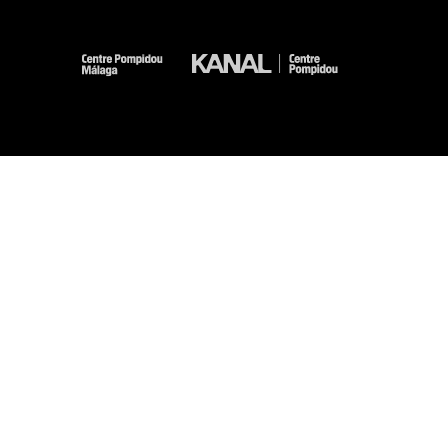
-
-
-
-
Mentions légales
Plan du site
CGU
Données personnelles
Gestion des