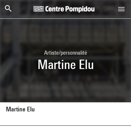
Aller au contenu principal
Centre Pompidou
Artiste/personnalité
Martine Elu
Martine Elu