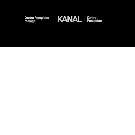
-
-
-
-
Mentions légales
Plan du site
CGU
Données personnelles
Gestion des