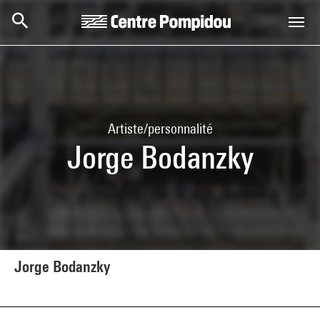
Aller au contenu principal
Centre Pompidou
Artiste/personnalité
Jorge Bodanzky
Jorge Bodanzky