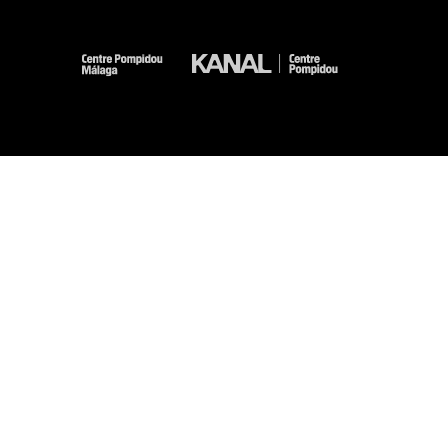
-
-
-
-
Mentions légales
Plan du site
CGU
Données personnelles
Gestion des