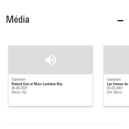
Média
Captation
Captation
Roland Gori et Marc Lachièze-Rey
Les formes de
06-06-2021
05-03-2001
43min 16s
01h 35min