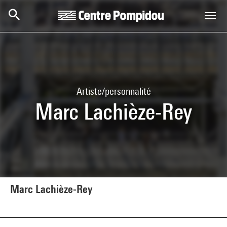
Aller au contenu principal
Centre Pompidou
Artiste/personnalité
Marc Lachièze-Rey
Marc Lachièze-Rey