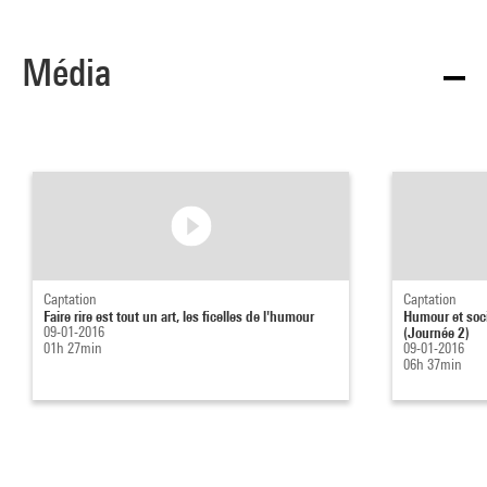
Média
Captation
Captation
Faire rire est tout un art, les ficelles de l'humour
Humour et socié
09-01-2016
(Journée 2)
01h 27min
09-01-2016
06h 37min