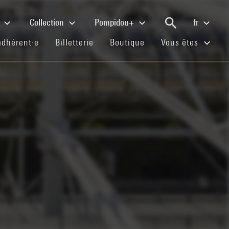
e
Collection
Pompidou+
fr
(current)
(current)
(current)
adhérent·e
Billetterie
Boutique
Vous êtes