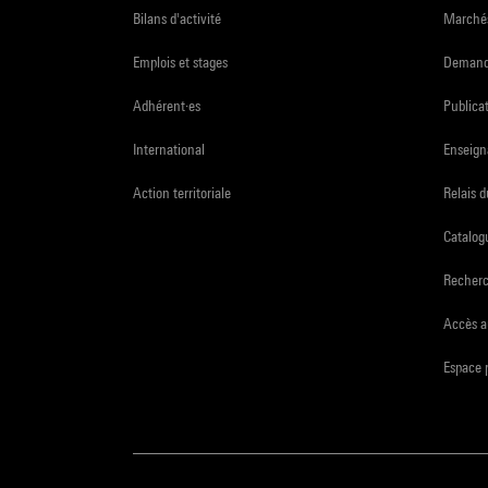
Bilans d'activité
Marchés
Emplois et stages
Demande
Adhérent·es
Publicat
International
Enseign
Action territoriale
Relais 
Catalogu
Recher
Accès a
Espace 