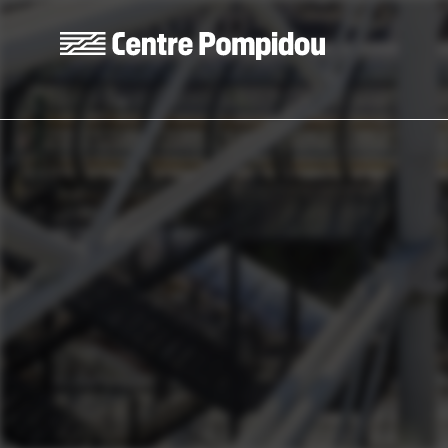
Aller au contenu principal
Centre Pompidou