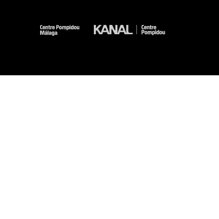
-
-
-
-
Mentions légales
Plan du site
CGU
Données personnelles
Gestion des