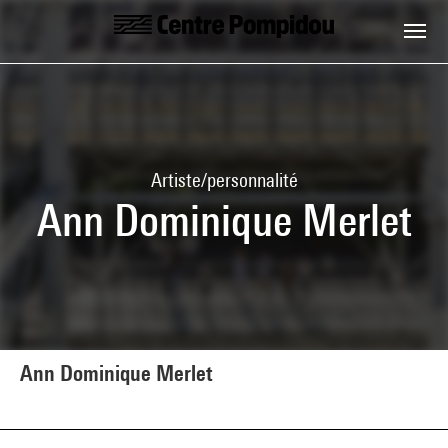
Aller au contenu principal
Centre Pompidou
Artiste/personnalité
Ann Dominique Merlet
Ann Dominique Merlet