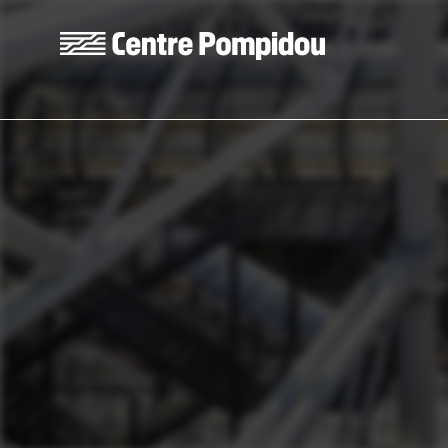
Aller au contenu principal
Centre Pompidou