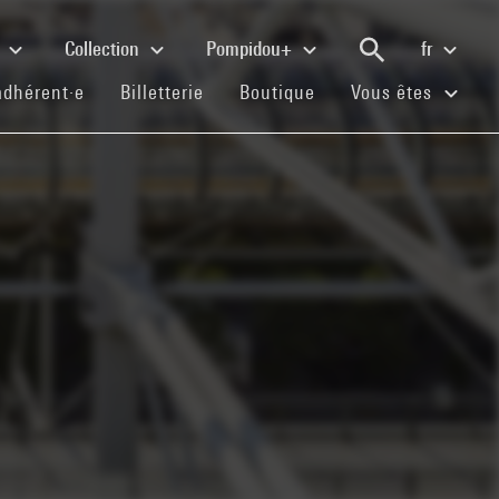
e
Collection
Pompidou+
fr
(current)
(current)
(current)
adhérent·e
Billetterie
Boutique
Vous êtes