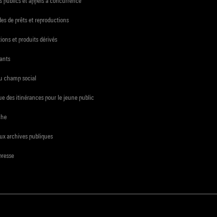
 publics et appels à concurrence
s de prêts et reproductions
ions et produits dérivés
ants
du champ social
e des itinérances pour le jeune public
che
ux archives publiques
presse