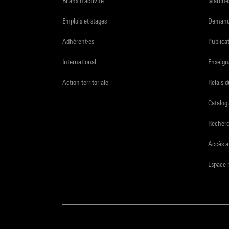
Bilans d'activité
Marchés
Emplois et stages
Demande
Adhérent·es
Publicat
International
Enseign
Action territoriale
Relais 
Catalogu
Recher
Accès a
Espace 