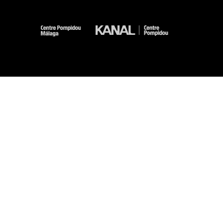
-
-
-
-
Mentions légales
Plan du site
CGU
Données personnelles
Gestion des