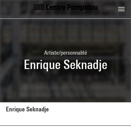
Aller au contenu principal
Centre Pompidou
Artiste/personnalité
Enrique Seknadje
Enrique Seknadje