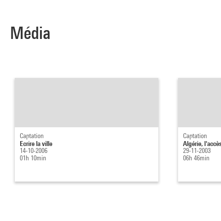
Média
Captation
Captation
Ecrire la ville
Algérie, l'accè
14-10-2006
29-11-2003
01h 10min
06h 46min