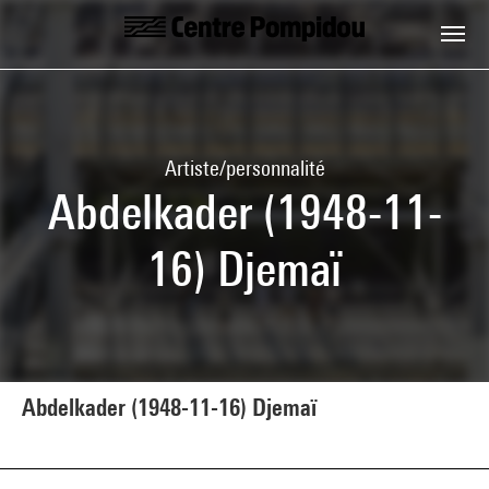
Aller au contenu principal
Centre Pompidou
Artiste/personnalité
Abdelkader (1948-11-
16) Djemaï
Abdelkader (1948-11-16) Djemaï