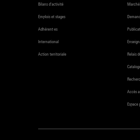
Bilans d'activité
Marchés
Emplois et stages
Demande
Adhérent·es
Publicat
International
Enseign
Action territoriale
Relais 
Catalogu
Recher
Accès a
Espace 