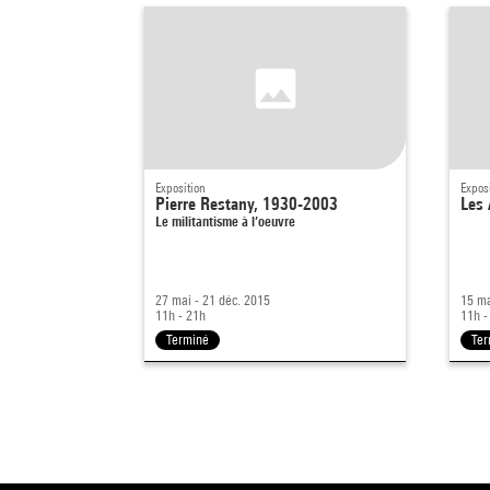
Exposition
Expos
Pierre Restany, 1930-2003
Les
Le militantisme à l’oeuvre
27 mai - 21 déc. 2015
15 ma
11h - 21h
11h -
Terminé
Ter