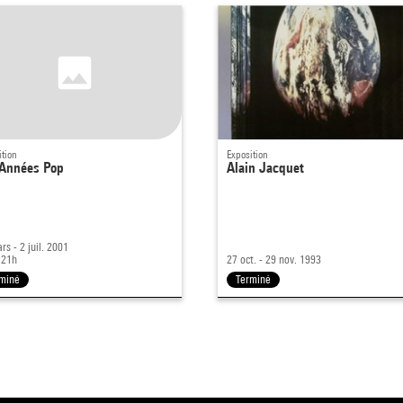
ition
Exposition
 Années Pop
Alain Jacquet
rs - 2 juil. 2001
 21h
27 oct. - 29 nov. 1993
miné
Terminé