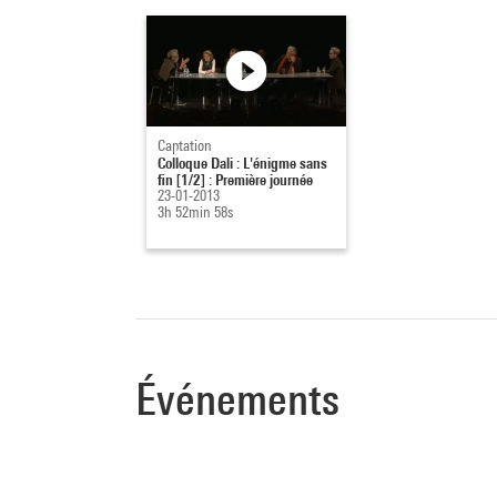
Captation
Colloque Dali : L'énigme sans
fin [1/2] : Première journée
23-01-2013
3h 52min 58s
Événements