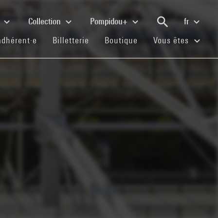
e
Collection
Pompidou+
fr
(current)
(current)
(current)
adhérent·e
Billetterie
Boutique
Vous êtes