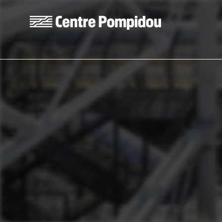
Aller au contenu principal
Centre Pompidou