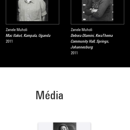
Zanele Muholi
Zanele Muholi
Mac Ilakut, Kampala, Uganda
Debora Dlamini, KwaThema
2011
Community Hall, Springs,
Johannesburg
2011
Média