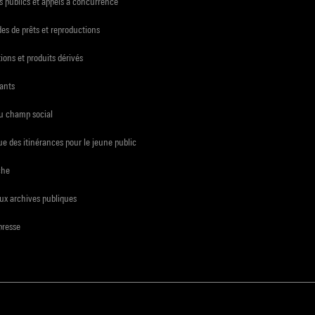
 publics et appels à concurrence
s de prêts et reproductions
ions et produits dérivés
ants
du champ social
e des itinérances pour le jeune public
che
ux archives publiques
presse