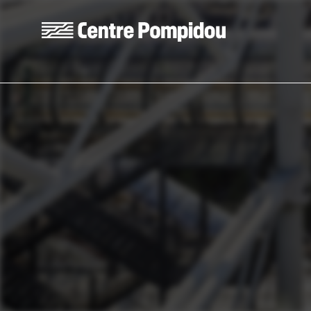
Aller au contenu principal
Centre Pompidou