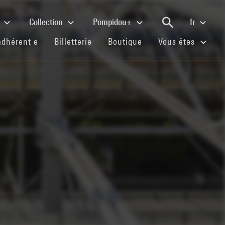
e
Collection
Pompidou+
fr
(current)
(current)
(current)
adhérent·e
Billetterie
Boutique
Vous êtes