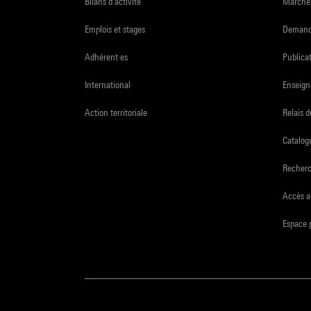
Bilans d'activité
Marchés
Emplois et stages
Demande
Adhérent·es
Publicat
International
Enseign
Action territoriale
Relais 
Catalogu
Recher
Accès a
Espace 