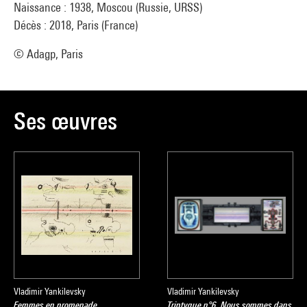
Naissance : 1938, Moscou (Russie, URSS)
Décès : 2018, Paris (France)
© Adagp, Paris
Ses œuvres
Vladimir Yankilevsky
Vladimir Yankilevsky
Femmes en promenade
Triptyque n°6. Nous sommes dans