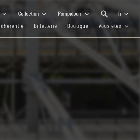
e
Collection
Pompidou+
fr
(current)
(current)
(current)
adhérent·e
Billetterie
Boutique
Vous êtes