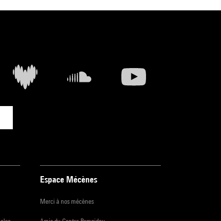
Espace Mécènes
Merci à nos mécènes
iales
Amis du Centre Pompidou