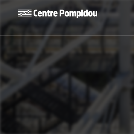
Aller au contenu principal
Centre Pompidou