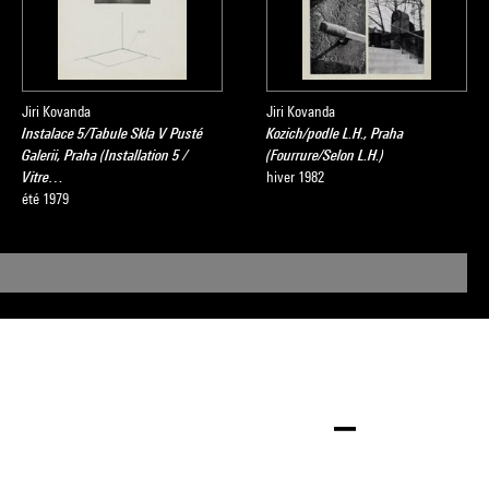
Jiri Kovanda
Jiri Kovanda
Instalace 5/Tabule Skla V Pusté
Kozich/podle L.H., Praha
Galerii, Praha (Installation 5 /
(Fourrure/Selon L.H.)
Vitre…
hiver 1982
été 1979