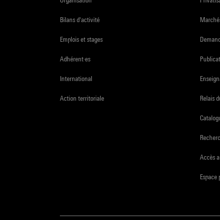
Bilans d'activité
Marchés
Emplois et stages
Demande
Adhérent·es
Publicat
International
Enseign
Action territoriale
Relais 
Catalogu
Recher
Accès a
Espace 