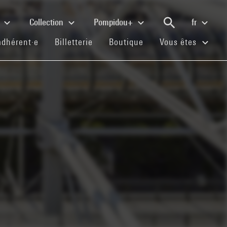
e
Collection
Pompidou+
fr
(current)
(current)
(current)
adhérent·e
Billetterie
Boutique
Vous êtes