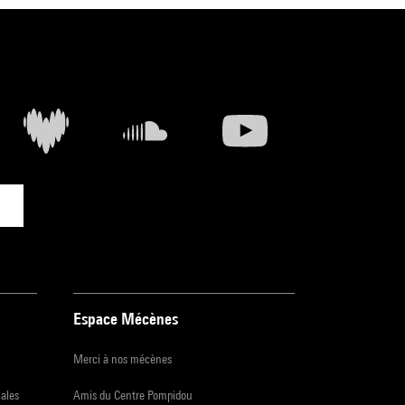
Espace Mécènes
Merci à nos mécènes
iales
Amis du Centre Pompidou