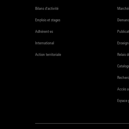
Bilans d'activité
Marchés
Emplois et stages
Demande
Adhérent·es
Publicat
International
Enseign
Action territoriale
Relais 
Catalogu
Recher
Accès a
Espace 