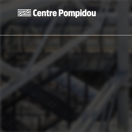
Aller au contenu principal
Centre Pompidou