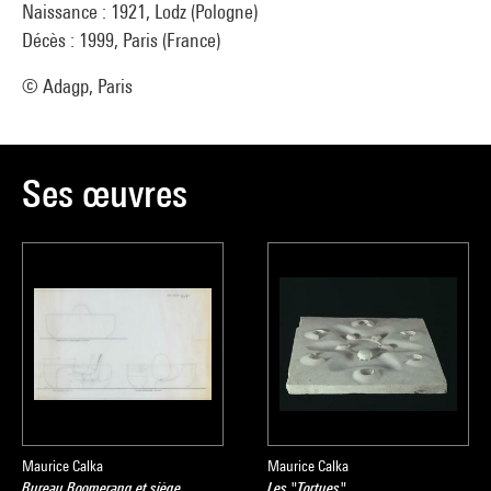
Naissance : 1921, Lodz (Pologne)
Décès : 1999, Paris (France)
© Adagp, Paris
Ses œuvres
Maurice Calka
Maurice Calka
Bureau Boomerang et siège
Les "Tortues"