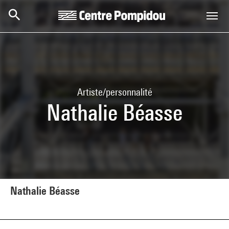
Aller au contenu principal
Centre Pompidou
Artiste/personnalité
Nathalie Béasse
Nathalie Béasse