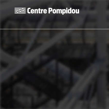
Aller au contenu principal
Centre Pompidou