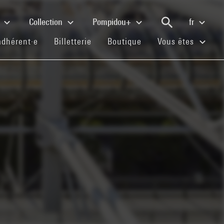
e
Collection
Pompidou+
fr
(current)
(current)
(current)
adhérent·e
Billetterie
Boutique
Vous êtes