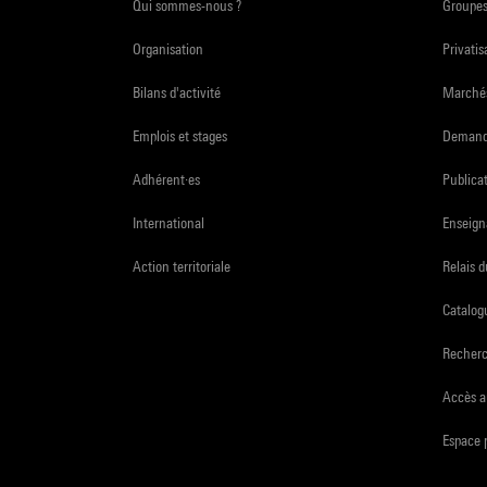
Qui sommes-nous ?
Groupe
Organisation
Privatis
Bilans d'activité
Marchés
Emplois et stages
Demande
Adhérent·es
Publicat
International
Enseign
Action territoriale
Relais 
Catalogu
Recher
Accès a
Espace 