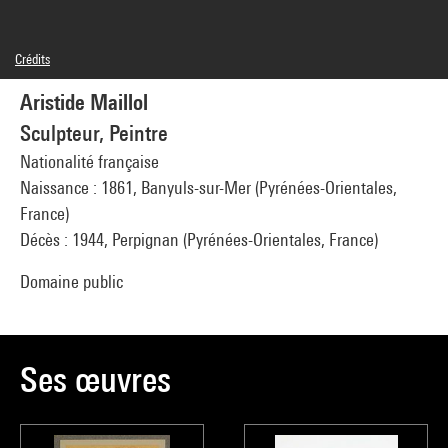
Crédits
© droits réservés
Aristide Maillol
Crédit photographique : Centre Pompidou, MNAM-CCI/Georges Meguerditchian/Dist.
GrandPalaisRmn
Sculpteur, Peintre
Réf. image : 4F70623 [2003 CX 0353]
Diffusion image :
Nationalité française
GrandPalaisRmnPhoto
Naissance : 1861, Banyuls-sur-Mer (Pyrénées-Orientales,
France)
Décès : 1944, Perpignan (Pyrénées-Orientales, France)
Domaine public
Ses œuvres