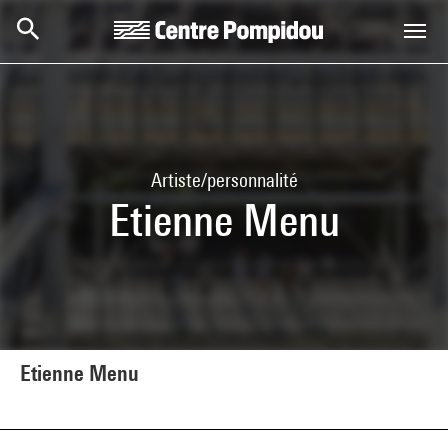
Aller au contenu principal
Centre Pompidou
Artiste/personnalité
Etienne Menu
Etienne Menu