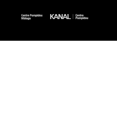
-
-
-
-
Mentions légales
Plan du site
CGU
Données personnelles
Gestion des