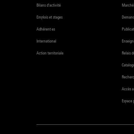
Bilans d'activité
Marchés
Emplois et stages
Demande
Adhérent·es
Publicat
International
Enseign
Action territoriale
Relais 
Catalogu
Recher
Accès a
Espace 