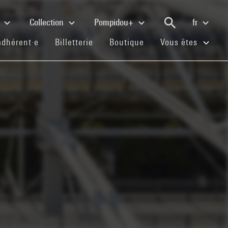
e
Collection
Pompidou+
fr
(current)
(current)
(current)
adhérent·e
Billetterie
Boutique
Vous êtes