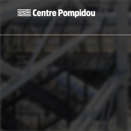
Aller au contenu principal
Centre Pompidou