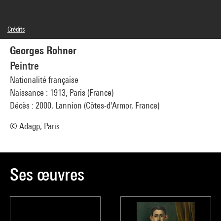
Crédits
© Adagp, Paris
Georges Rohner
Crédit photographique : Centre Pompidou, MNAM-CCI/Bertrand Prévost/Dist.
GrandPalaisRmn
Peintre
Réf. image : 4N60860
Diffusion image :
Nationalité française
GrandPalaisRmnPhoto
Naissance : 1913, Paris (France)
Décès : 2000, Lannion (Côtes-d'Armor, France)
© Adagp, Paris
Ses œuvres