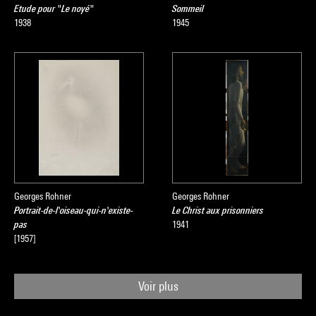
Etude pour "Le noyé"
Sommeil
1938
1945
Georges Rohner
Georges Rohner
Portrait-de-l'oiseau-qui-n'existe-
Le Christ aux prisonniers
pas
1941
[1957]
Voir plus