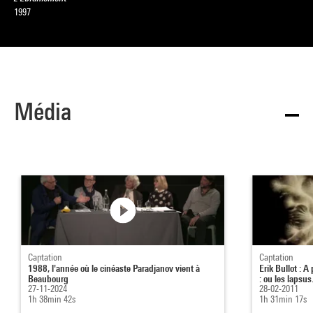
1997
Média
Captation
Captation
1988, l'année où le cinéaste Paradjanov vient à
Erik Bullot : A
Beaubourg
: ou les lapsus.
27-11-2024
28-02-2011
1h 38min 42s
1h 31min 17s