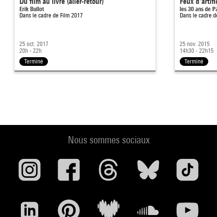
Du film au livre (aller-retour)
Feux d'artif
Erik Bullot
les 30 ans de P
Dans le cadre de
Film 2017
Dans le cadre 
25 oct. 2017
25 nov. 2015
20h - 22h
14h30 - 22h15
Terminé
Terminé
Nous sommes sociaux