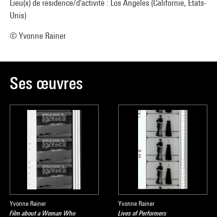
Lieu(x) de résidence/d'activité : Los Angeles (Californie, Etats-
Unis)
© Yvonne Rainer
Ses œuvres
Yvonne Rainer
Yvonne Rainer
Film about a Woman Who
Lives of Performers