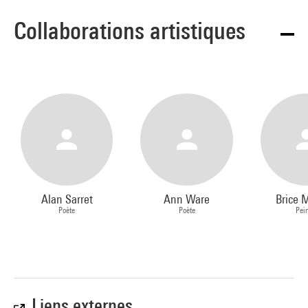
Collaborations artistiques
Alan Sarret
Ann Ware
Brice 
Poète
Poète
Pei
Liens externes