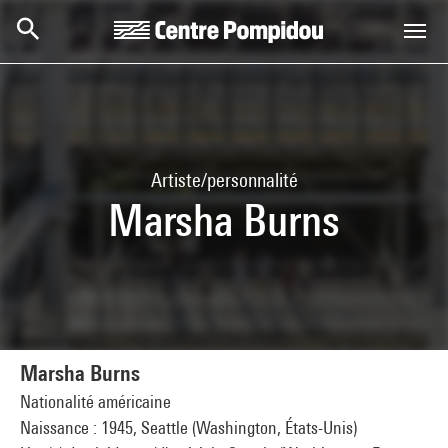
Aller au contenu principal
Centre Pompidou
Artiste/personnalité
Marsha Burns
Marsha Burns
Nationalité américaine
Naissance : 1945, Seattle (Washington, États-Unis)