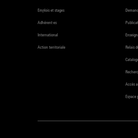
Emplois et stages
Demande
Adhérent·es
Publicat
International
Enseign
Action territoriale
Relais 
Catalogu
Recher
Accès a
Espace 