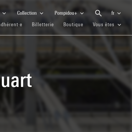
e
Collection
Pompidou+
fr
(current)
(current)
(current)
adhérent·e
Billetterie
Boutique
Vous êtes
uart