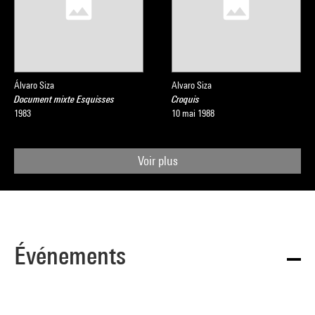
Álvaro Siza
Alvaro Siza
Document mixte Esquisses
Croquis
1983
10 mai 1988
Voir plus
Événements