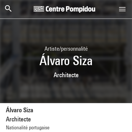
Aller au contenu principal
Centre Pompidou
Artiste/personnalité
Álvaro Siza
Architecte
Álvaro Siza
Architecte
Nationalité portugaise