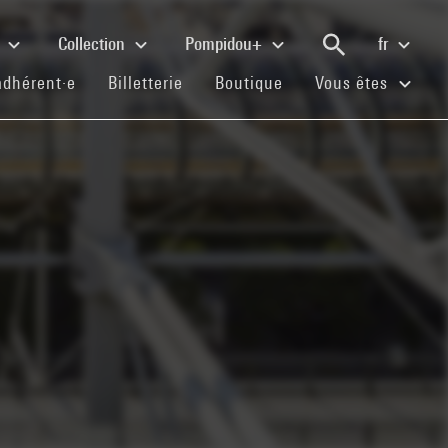
e
Collection
Pompidou+
fr
(current)
(current)
(current)
adhérent·e
Billetterie
Boutique
Vous êtes