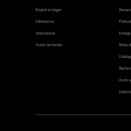
Emplois et stages
Demande
Adhérent·es
Publicat
International
Enseign
Action territoriale
Relais 
Catalogu
Recher
Accès a
Espace 