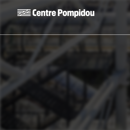
Aller au contenu principal
Centre Pompidou