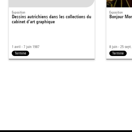
Exposition
Exposition
Dessins autrichiens dans les collections du
Bonjour Mo
cabinet d’art graphique
1 avril - 7 juin 1987
8 juin - 25 sept
Terminé
Terminé