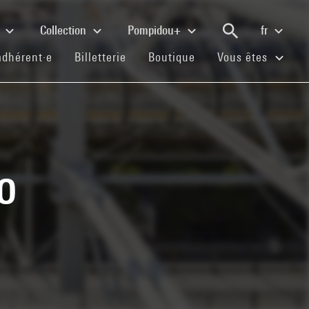
e
Collection
Pompidou+
fr
(current)
(current)
(current)
adhérent·e
Billetterie
Boutique
Vous êtes
o