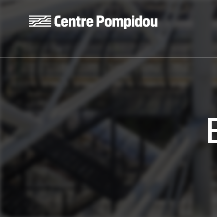
Aller au contenu principal
Centre Pompidou