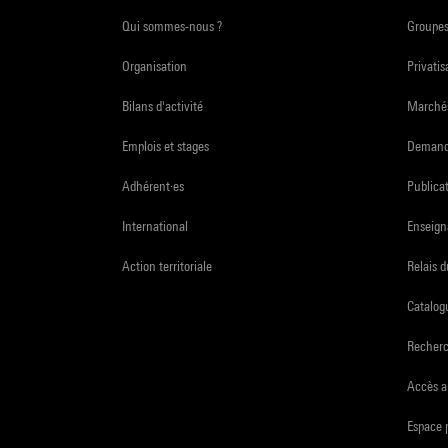
Qui sommes-nous ?
Groupe
Organisation
Privatis
Bilans d'activité
Marchés
Emplois et stages
Demande
Adhérent·es
Publicat
International
Enseign
Action territoriale
Relais 
Catalogu
Recher
Accès a
Espace 