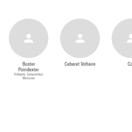
Buster
Cabaret Voltaire
Co
Poindexter
Vidéaste, Compositeur,
Musicien