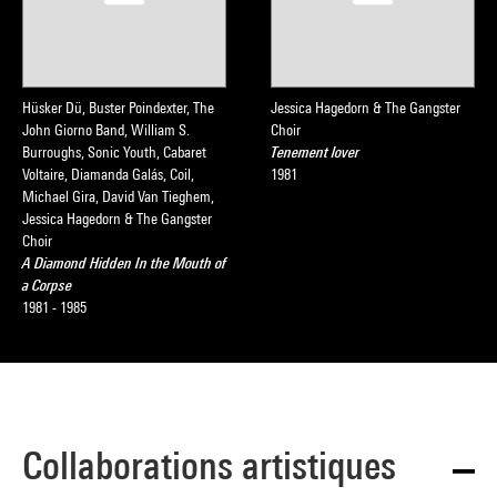
Hüsker Dü, Buster Poindexter, The
Jessica Hagedorn & The Gangster
John Giorno Band, William S.
Choir
Burroughs, Sonic Youth, Cabaret
Tenement lover
Voltaire, Diamanda Galás, Coil,
1981
Michael Gira, David Van Tieghem,
Jessica Hagedorn & The Gangster
Choir
A Diamond Hidden In the Mouth of
a Corpse
1981 - 1985
Collaborations artistiques