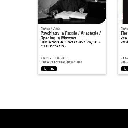
Cinéma / Vidéo
Ciném
Psychiatry in Russia / Anastasia /
The
Opening in Moscow
Dans
docu
Dans le cadre de
Albert et David Maysles «
It's all in the film »
7 avril - 7 juin 2019
23 se
Plusieurs horaires disponibles
20h -
Terminé
Te