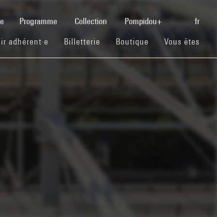
(current)
se
Programme
Collection
Pompidou+
fr
(current)
(current)
(current)
ir adhérent·e
Billetterie
Boutique
Vous êtes