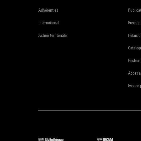
Adhérent·es
Publicat
International
Enseign
Action territoriale
Relais 
Catalogu
Recher
Accès a
Espace 