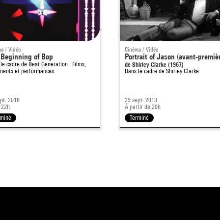
a / Vidéo
Cinéma / Vidéo
 Beginning of Bop
Portrait of Jason (avant-premiè
 le cadre de
Beat Generation : Films,
de Shirley Clarke (1967)
ments et performances
Dans le cadre de
Shirley Clarke
pt. 2016
29 sept. 2013
 22h
À partir de 20h
rminé
Terminé