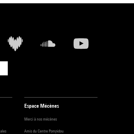
Espace Mécènes
Merci à nos mécènes
iales
Amis du Centre Pompidou