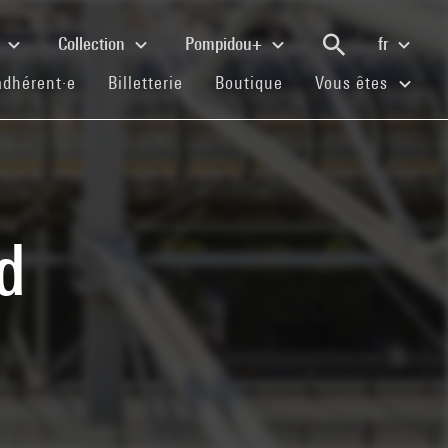
e
Collection
Pompidou+
fr
(current)
(current)
(current)
adhérent·e
Billetterie
Boutique
Vous êtes
d