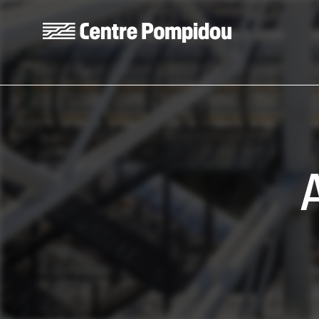
Aller au contenu principal
Centre Pompidou