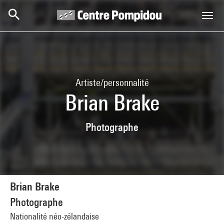
Aller au contenu principal
Centre Pompidou
Artiste/personnalité
Brian Brake
Photographe
Brian Brake
Photographe
Nationalité néo-zélandaise